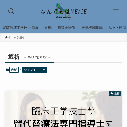
認定臨床工学技士情報
透析
循環器関係
医療機器関連
論文・研究
ホーム
透析
透析
– category –
透析
シャントエコー
透析