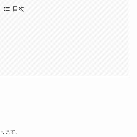
目次
！
なります。